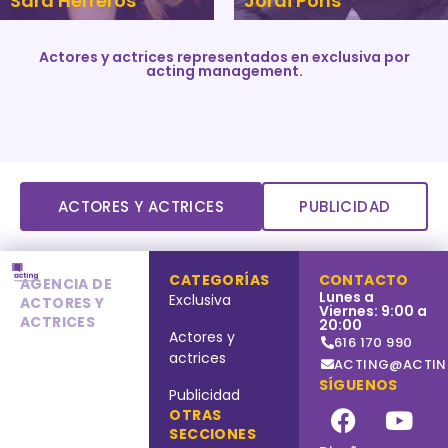
Sara Herreros
Jordi Pons
Actores y actrices representados en exclusiva por
acting management.
ACTORES Y ACTRICES
PUBLICIDAD
CATEGORÍAS
CONTACTO
AGENCIA DE
Lunes a
Exclusiva
ACTORES Y
Viernes: 9:00 a
ACTRICES
20:00
Actores y
616 170 990
actrices
ACTING@ACTIN
SÍGUENOS
Publicidad
OTRAS
SECCIONES