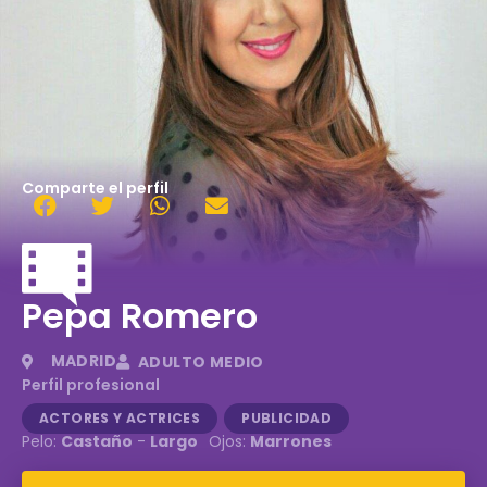
Comparte el perfil
Pepa Romero
MADRID
ADULTO MEDIO
Perfil profesional
ACTORES Y ACTRICES
PUBLICIDAD
Pelo:
Castaño
-
Largo
Ojos:
Marrones